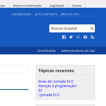
cipe
Acesso à informação
Legislação
Canais
ACESSIBILIDADE
ALTO CONTRASTE
MAPA DO SITE
Área Restrita
Administradores do Site
Tópicos recentes
Anais da I Jornada ECO
Atenção à programação!
63
I Jornada ECO