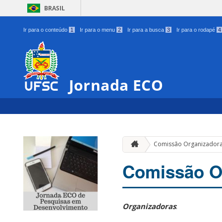
BRASIL
Ir para o conteúdo
1
Ir para o menu
2
Ir para a busca
3
Ir para o rodapé
4
Jornada ECO
Comissão Organizador
Comissão O
Organizadoras
: